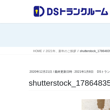
コ
ナ
ン
ビ
テ
ゲ
ン
ー
ツ
シ
へ
ョ
ス
ン
キ
に
ッ
移
HOME
2021年、新年のご挨拶
shutterstock_178648
プ
動
2020年12月21日
/ 最終更新日時 :
2021年1月8日
DSトラ
shutterstock_1786483