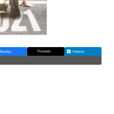
Threads
Bluesky
Hatena