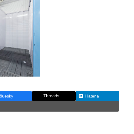
Threads
Bluesky
Hatena