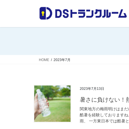
コ
ナ
ン
ビ
テ
ゲ
ン
ー
ツ
シ
へ
ョ
ス
ン
キ
に
ッ
移
HOME
2023年7月
プ
動
2023年7月13日
暑さに負けない！
関東地方の梅雨明けはまだ
酷暑を経験しておりますね
雨、 一方東日本では酷暑と