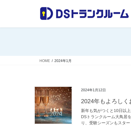
コ
ナ
ン
ビ
テ
ゲ
ン
ー
ツ
シ
へ
ョ
ス
ン
キ
に
ッ
移
HOME
2024年1月
プ
動
2024年1月12日
2024年もよろし
新年も気がつくと10日以上
DSトランクルーム大鳥居
り、受験シーズンもスタート