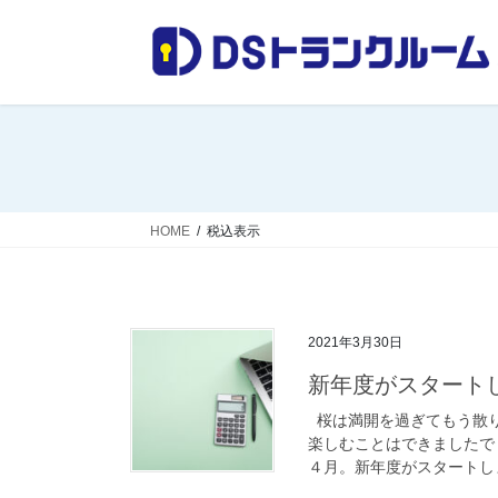
コ
ナ
ン
ビ
テ
ゲ
ン
ー
ツ
シ
へ
ョ
ス
ン
キ
に
ッ
移
HOME
税込表示
プ
動
2021年3月30日
新年度がスタート
桜は満開を過ぎてもう散り
楽しむことはできましたで
４月。新年度がスタートしま